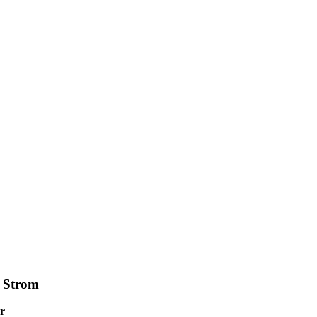
t Strom
r