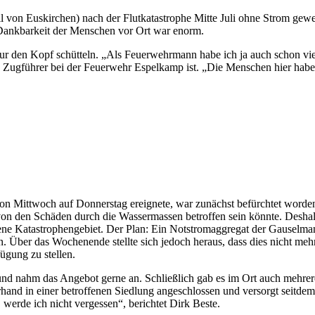
l von Euskirchen) nach der Flutkatastrophe Mitte Juli ohne Strom gew
 Dankbarkeit der Menschen vor Ort war enorm.
r den Kopf schütteln. „Als Feuerwehrmann habe ich ja auch schon viel 
 Zugführer bei der Feuerwehr Espelkamp ist. „Die Menschen hier habe
von Mittwoch auf Donnerstag ereignete, war zunächst befürchtet word
 den Schäden durch die Wassermassen betroffen sein könnte. Deshalb
ene Katastrophengebiet. Der Plan: Ein Notstromaggregat der Gauselm
. Über das Wochenende stellte sich jedoch heraus, dass dies nicht meh
ügung zu stellen.
 und nahm das Angebot gerne an. Schließlich gab es im Ort auch meh
and in einer betroffenen Siedlung angeschlossen und versorgt seitdem
werde ich nicht vergessen“, berichtet Dirk Beste.