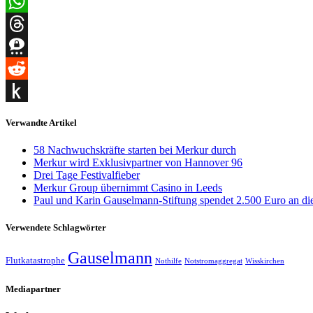
XING
WhatsApp
Threads
Threema
Reddit
Push
Verwandte Artikel
to
58 Nachwuchskräfte starten bei Merkur durch
Kindle
Merkur wird Exklusivpartner von Hannover 96
Drei Tage Festivalfieber
Merkur Group übernimmt Casino in Leeds
Paul und Karin Gauselmann-Stiftung spendet 2.500 Euro an d
Verwendete Schlagwörter
Gauselmann
Flutkatastrophe
Nothilfe
Notstromaggregat
Wisskirchen
Mediapartner