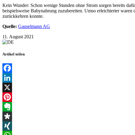
Kein Wunder: Schon wenige Stunden ohne Strom sorgen bereits dafür,
beispielsweise Babynahrung zuzubereiten. Umso erleichterter waren
zurückkehren konnte.
Quelle:
Gauselmann AG
11. August 2021
Artikel teilen
Facebook
LinkedIn
X
Pinterest
Evernote
Diaspora