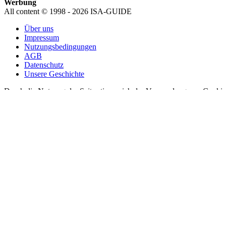
Werbung
All content © 1998 - 2026 ISA-GUIDE
Über uns
Impressum
Nutzungsbedingungen
AGB
Datenschutz
Unsere Geschichte
Durch die Nutzung der Seite stimme ich der Verwendung von Cookies
Schließen
Privacy Overview
This website uses cookies to improve your experience while you navigat
working of basic functionalities of the website. We also use third-pa
consent. You also have the option to opt-out of these cookies. But op
Necessary
Necessary
immer aktiv