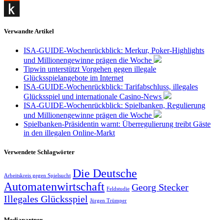
Reddit
Push
Verwandte Artikel
to
ISA-GUIDE-Wochenrückblick: Merkur, Poker-Highlights
Kindle
und Millionengewinne prägen die Woche
Tipwin unterstützt Vorgehen gegen illegale
Glücksspielangebote im Internet
ISA-GUIDE-Wochenrückblick: Tarifabschluss, illegales
Glücksspiel und internationale Casino-News
ISA-GUIDE-Wochenrückblick: Spielbanken, Regulierung
und Millionengewinne prägen die Woche
Spielbanken-Präsidentin warnt: Überregulierung treibt Gäste
in den illegalen Online-Markt
Verwendete Schlagwörter
Die Deutsche
Arbeitskreis gegen Spielsucht
Automatenwirtschaft
Georg Stecker
Feldstudie
Illegales Glücksspiel
Jürgen Trümper
Mediapartner