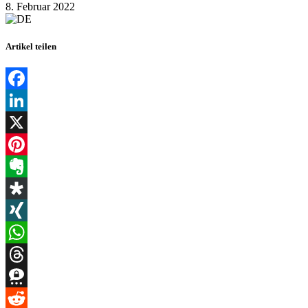
8. Februar 2022
Artikel teilen
Facebook
LinkedIn
X
Pinterest
Evernote
Diaspora
XING
WhatsApp
Threads
Threema